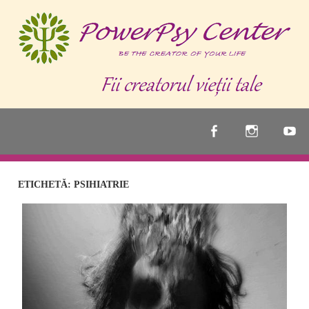
Skip
to
content
PowerPsy
ETICHETĂ:
PSIHIATRIE