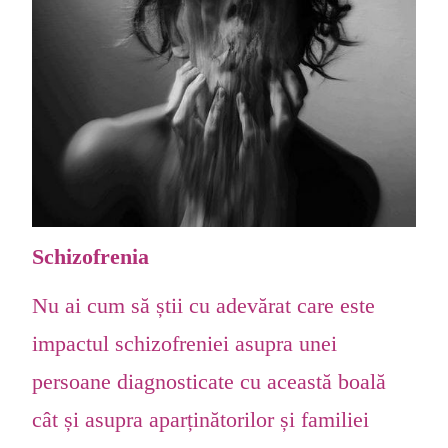
Schizofrenia
Nu ai cum să știi cu adevărat care este
impactul schizofreniei asupra unei
persoane diagnosticate cu această boală
cât și asupra aparținătorilor și familiei