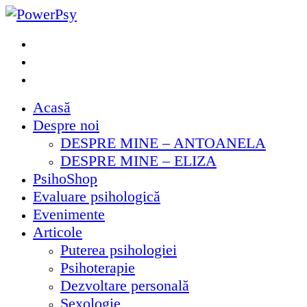
Skip
to
Facebook
PowerPsy
content
Instagram
Youtube
Acasă
Despre noi
DESPRE MINE – ANTOANELA
DESPRE MINE – ELIZA
PsihoShop
Evaluare psihologică
Evenimente
Articole
Puterea psihologiei
Psihoterapie
Dezvoltare personală
Sexologie