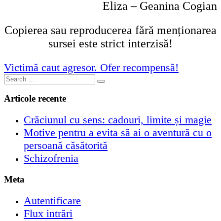
Eliza – Geanina Cogian
Copierea sau reproducerea fără menționarea
sursei este strict interzisă!
Navigare
Next
Victimă caut agresor. Ofer recompensă!
Post:
Search
în
Search
for:
articole
Articole recente
Crăciunul cu sens: cadouri, limite și magie
Motive pentru a evita să ai o aventură cu o
persoană căsătorită
Schizofrenia
Meta
Autentificare
Flux intrări