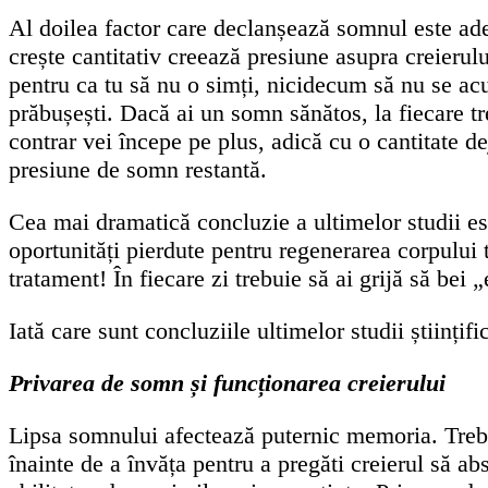
Al doilea factor care declanșează somnul este ade
crește cantitativ creează presiune asupra creierul
pentru ca tu să nu o simți, nicidecum să nu se acu
prăbușești. Dacă ai un somn sănătos, la fiecare t
contrar vei începe pe plus, adică cu o cantitate d
presiune de somn restantă.
Cea mai dramatică concluzie a ultimelor studii est
oportunități pierdute pentru regenerarea corpului 
tratament! În fiecare zi trebuie să ai grijă să bei „e
Iată care sunt concluziile ultimelor studii științifi
Privarea de somn și funcționarea creierului
Lipsa somnului afectează puternic memoria. Trebui
înainte de a învăța pentru a pregăti creierul să a