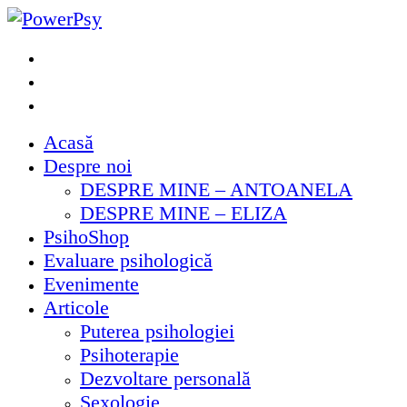
Skip
to
Facebook
PowerPsy
content
Instagram
Youtube
Acasă
Despre noi
DESPRE MINE – ANTOANELA
DESPRE MINE – ELIZA
PsihoShop
Evaluare psihologică
Evenimente
Articole
Puterea psihologiei
Psihoterapie
Dezvoltare personală
Sexologie