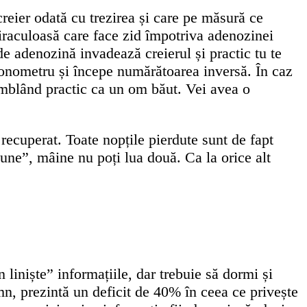
eier odată cu trezirea și care pe măsură ce
miraculoasă care face zid împotriva adenozinei
e adenozină invadează creierul și practic tu te
cronometru și începe numărătoarea inversă. În caz
, umblând practic ca un om băut. Vei avea o
recuperat. Toate nopțile pierdute sunt de fapt
nune”, mâine nu poți lua două. Ca la orice alt
liniște” informațiile, dar trebuie să dormi și
omn, prezintă un deficit de 40% în ceea ce privește