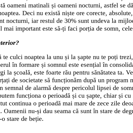
stă oameni matinali și oameni nocturni, astfel se 
 noaptea. Deci nu există niște ore corecte, absolute
 nocturni, iar restul de 30% sunt undeva la mijloc
 mai important este să-ți faci porția de somn, cel
terior?
 te culci noaptea la unu și la șapte nu te poți tre
erul în formare și somnul este esențial în consolid
i la școală, este foarte rău pentru sănătatea ta. Vei
rțați de societate să funcționăm după un program ma
 un semnal de alarmă despre pericolul lipsei de so
putem funcționa o perioadă și cu șapte, chiar și cu
putut continua o perioadă mai mare de zece zile d
i. Oamenii nu-și dau seama că sunt în stare de degr
-o stare de beție.