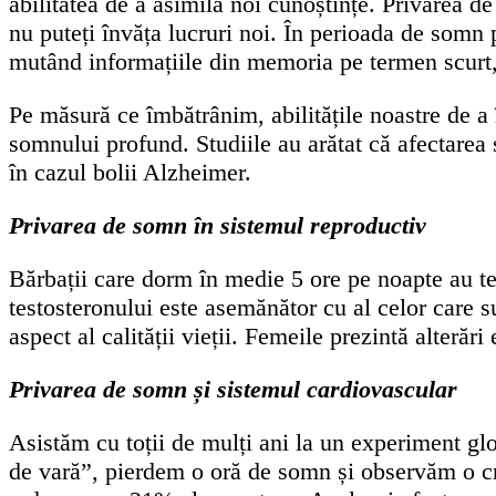
abilitatea de a asimila noi cunoștințe. Privarea d
nu puteți învăța lucruri noi. În perioada de somn 
mutând informațiile din memoria pe termen scurt, 
Pe măsură ce îmbătrânim, abilitățile noastre de a
somnului profund. Studiile au arătat că afectarea 
în cazul bolii Alzheimer.
Privarea de somn în sistemul reproductiv
Bărbații care dorm în medie 5 ore pe noapte au t
testosteronului este asemănător cu al celor care s
aspect al calității vieții. Femeile prezintă alterăr
Privarea de somn și sistemul cardiovascular
Asistăm cu toții de mulți ani la un experiment gl
de vară”, pierdem o oră de somn și observăm o c