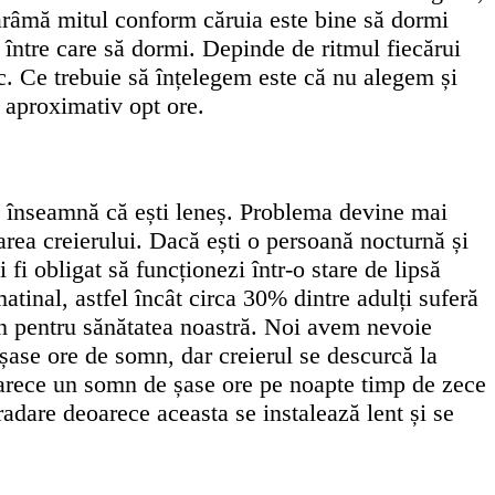
dărâmă mitul conform căruia este bine să dormi
, între care să dormi. Depinde de ritmul fiecărui
. Ce trebuie să înțelegem este că nu alegem și
e aproximativ opt ore.
zi, înseamnă că ești leneș. Problema devine mai
area creierului. Dacă ești o persoană nocturnă și
 fi obligat să funcționezi într-o stare de lipsă
tinal, astfel încât circa 30% dintre adulți suferă
mn pentru sănătatea noastră. Noi avem nevoie
 șase ore de somn, dar creierul se descurcă la
eoarece un somn de șase ore pe noapte timp de zece
adare deoarece aceasta se instalează lent și se