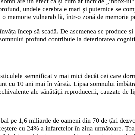
e somn are un efect ca și cum ar închide „inbox-ul”
profund, undele cerebrale mari și puternice se com
o memorie vulnerabilă, într-o zonă de memorie pe 
 învăța încep să scadă. De asemenea se produce și o
somnului profund contribuie la deteriorarea cogniti
esticulele semnificativ mai mici decât cei care do
unt cu 10 ani mai în vârstă. Lipsa somnului îmbătrâ
i echivalente ale sănătății reproducerii, cauzate de 
obal pe 1,6 miliarde de oameni din 70 de țări dezvo
reștere cu 24% a infarctelor în ziua următoare. T