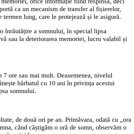
 memoriei, orice informație fiind respinsă, deci
portă ca un mecanism de transfer al fișierelor,
termen lung, care le protejează și le asigură.
 înrăutățire a somnului, în special lipsa
vă sau la deteriorarea memoriei, lucru valabil și
rm 7 ore sau mai mult. Deasemenea, nivelul
nește bărbatul cu 10 ani în privința acestui
lipsa somnului.
ltate, de două ori pe an. Primăvara, odată cu „ora
oamna, când câștigăm o oră de somn, observăm o