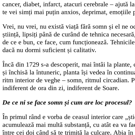
cancer, diabet, infarct, atacuri cerebrale – ajută l
te vei simți mai puțin anxios, deprimat, emoțiile p
Vrei, nu vrei, nu există viață fără somn și el ne
știință, lipsiți până de curând de tehnica necesar
de ce e bun, ce face, cum funcționează. Tehnicile
dacă nu dormi suficient și calitativ.
Încă din 1729 s-a descoperit, mai întâi la plante, 
și închisă la întuneric, planta își vedea în contin
ritm interior de veghe – somn, ritmul circadian. Pe
indiferent de ora din zi, indiferent de Soare.
De ce ni se face somn și cum are loc procesul?
În primul rând e vorba de ceasul interior care „șt
acumulează mai multă substanță, cu atât ea va fac
între cei doi când să te trimită la culcare. Abia 