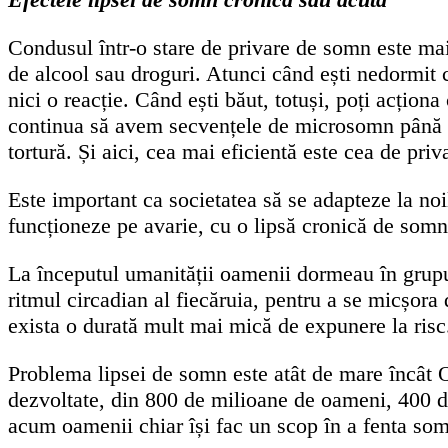
Condusul într-o stare de privare de somn este ma
de alcool sau droguri. Atunci când ești nedormit 
nici o reacție. Când ești băut, totuși, poți acțio
continua să avem secvențele de microsomn până vo
tortură. Și aici, cea mai eficientă este cea de pri
Este important ca societatea să se adapteze la no
funcționeze pe avarie, cu o lipsă cronică de som
La începutul umanității oamenii dormeau în grupur
ritmul circadian al fiecăruia, pentru a se micșora
exista o durată mult mai mică de expunere la risc
Problema lipsei de somn este atât de mare încât O
dezvoltate, din 800 de milioane de oameni, 400 
acum oamenii chiar își fac un scop în a fenta somn