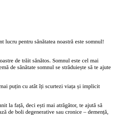
ant lucru pentru sănătatea noastră este somnul!
oastre de trăit sănătos. Somnul este cel mai
blemă de sănătate somnul se străduiește să te ajute
i puțin cu atât îți scurtezi viața și implicit
it la față, deci ești mai atrăgător, te ajută să
ază de boli degenerative sau cronice – demență,