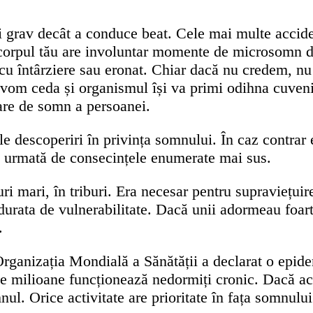
i grav decât a conduce beat. Cele mai multe accide
corpul tău are involuntar momente de microsomn de
na cu întârziere sau eronat. Chiar dacă nu credem, n
m ceda și organismul își va primi odihna cuvenită
vare de somn a persoanei.
ile descoperiri în privința somnului. În caz contra
n urmată de consecințele enumerate mai sus.
i mari, în triburi. Era necesar pentru supraviețuir
 durata de vulnerabilitate. Dacă unii adormeau foart
.
rganizația Mondială a Sănătății a declarat o epide
de milioane funcționează nedormiți cronic. Dacă 
ul. Orice activitate are prioritate în fața somnului