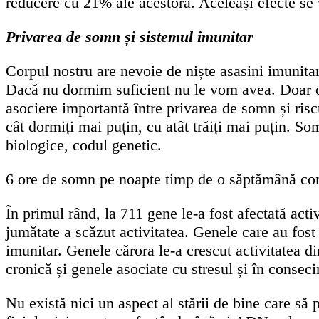
reducere cu 21% ale acestora. Aceleași efecte se vă
Privarea de somn și sistemul imunitar
Corpul nostru are nevoie de niște asasini imunitari
Dacă nu dormim suficient nu le vom avea. Doar o 
asociere importantă între privarea de somn și riscu
cât dormiți mai puțin, cu atât trăiți mai puțin. So
biologice, codul genetic.
6 ore de somn pe noapte timp de o săptămână comp
În primul rând, la 711 gene le-a fost afectată activ
jumătate a scăzut activitatea. Genele care au fost
imunitar. Genele cărora le-a crescut activitatea 
cronică și genele asociate cu stresul și în conseci
Nu există nici un aspect al stării de bine care să 