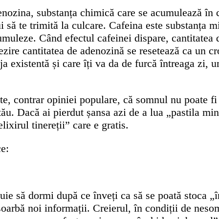
nozina, substanța chimică care se acumulează în cr
ui să te trimită la culcare. Cafeina este substanța 
muleze. Când efectul cafeinei dispare, cantitatea d
rezire cantitatea de adenozină se resetează ca un 
eja existentă și care îți va da de furcă întreaga zi
e, contrar opiniei populare, că somnul nu poate fi 
tău. Dacă ai pierdut șansa azi de a lua „pastila mi
lixirul tinereții” care e gratis.
ce:
e să dormi după ce înveți ca să se poată stoca „în 
bsoarbă noi informații. Creierul, în condiții de nes