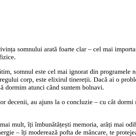
privința somnului arată foarte clar – cel mai import
fizice.
ătim, somnul este cel mai ignorat din programele n
egului corp, este elixirul tinereții. Dacă ai o pro
l să dormim atunci când suntem bolnavi.
or decenii, au ajuns la o concluzie – cu cât dormi ma
 mai mult, îți îmbunătățești memoria, arăți mai odihn
ergie – îți moderează pofta de mâncare, te proteje