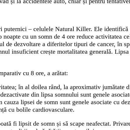
d și la accidentele auto, chiar și pentru tentative
 puternici – celulele Natural Killer. Ele identifică
noapte cu un somn de 4 ore reduce activitatea cel
l de dezvoltare a diferitelor tipuri de cancer, în s
mnul insuficient crește mortalitatea generală. Lipsa
arativ cu 8 ore, a arătat:
itatea; în al doilea rând, la aproximativ jumătate di
 dezactivate din lipsa somnului sunt genele asociat
din cauza lipsei de somn sunt genele asociate cu de
nță cu bolile cardiovasculare.
poată fi lipsit de somn și să scape neafectat. Privar