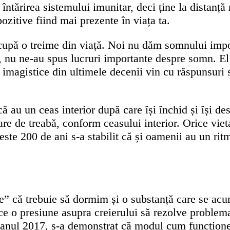
a întărirea sistemului imunitar, deci ține la distanț
ozitive fiind mai prezente în viața ta.
 ocupă o treime din viață. Noi nu dăm somnului imp
ă, nu ne-au spus lucruri importante despre somn. El
 imagistice din ultimele decenii vin cu răspunsuri 
că au un ceas interior după care își închid și își de
uare de treabă, conform ceasului interior. Orice viet
ste 200 de ani s-a stabilit că și oamenii au un rit
ie” că trebuie să dormim și o substanță care se acu
e o presiune asupra creierului să rezolve problema 
în anul 2017, s-a demonstrat că modul cum funcțione