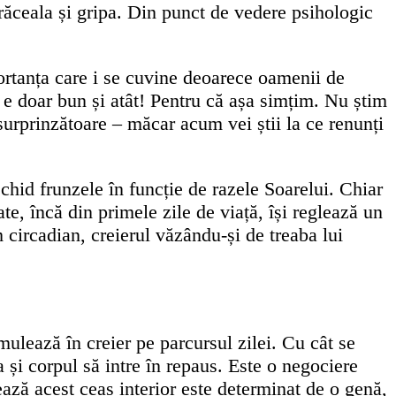
ă răceala și gripa. Din punct de vedere psihologic
ortanța care i se cuvine deoarece oamenii de
 e doar bun și atât! Pentru că așa simțim. Nu știm
surprinzătoare – măcar acum vei știi la ce renunți
schid frunzele în funcție de razele Soarelui. Chiar
ate, încă din primele zile de viață, își reglează un
m circadian, creierul văzându-și de treaba lui
mulează în creier pe parcursul zilei. Cu cât se
și corpul să intre în repaus. Este o negociere
ază acest ceas interior este determinat de o genă,