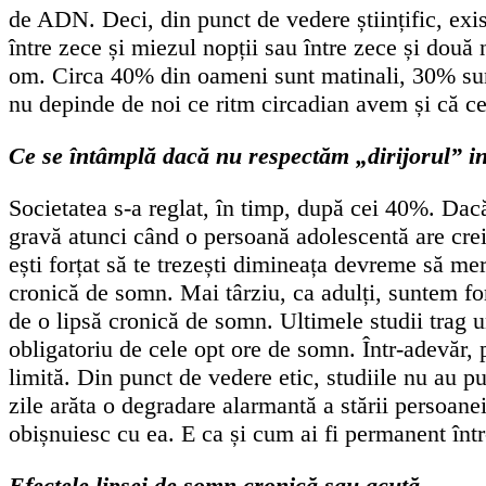
de ADN. Deci, din punct de vedere științific, exi
între zece și miezul nopții sau între zece și două
om. Circa 40% din oameni sunt matinali, 30% sunt
nu depinde de noi ce ritm circadian avem și că cel
Ce se întâmplă dacă nu respectăm „dirijorul” in
Societatea s-a reglat, în timp, după cei 40%. Dacă
gravă atunci când o persoană adolescentă are crei
ești forțat să te trezești dimineața devreme să merg
cronică de somn. Mai târziu, ca adulți, suntem fo
de o lipsă cronică de somn. Ultimele studii trag
obligatoriu de cele opt ore de somn. Într-adevăr, 
limită. Din punct de vedere etic, studiile nu au 
zile arăta o degradare alarmantă a stării persoane
obișnuiesc cu ea. E ca și cum ai fi permanent într
Efectele lipsei de somn cronică sau acută